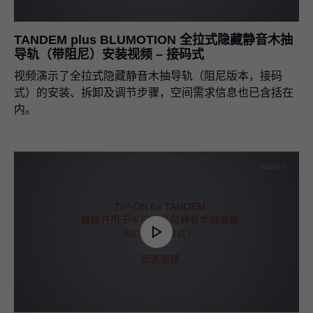
TANDEM plus BLUMOTION 全拉式隐藏静音木抽
导轨（带阻尼）安装视频 – 接码式
视频演示了全拉式隐藏静音木抽导轨（阻尼版本，接码
式）的安装、拆卸及调节步骤，空间需求信息也已含括在
内。