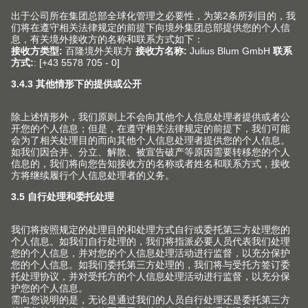
该视频展示了集成有 TIP-ON 碰碰开的 TANDEM 隐顺®木
抽导轨系列的开/关功能。
Blum 百隆的导轨系列
我们的导轨系列：用钢制部件的质量为木制家具的灵感锦
上添花。我们的“多面手”TANDEM 隐顺木抽导轨系列和精
巧型 MOVENTO 魔顺木抽导轨系列为各色要求提供适当
的解决方案。