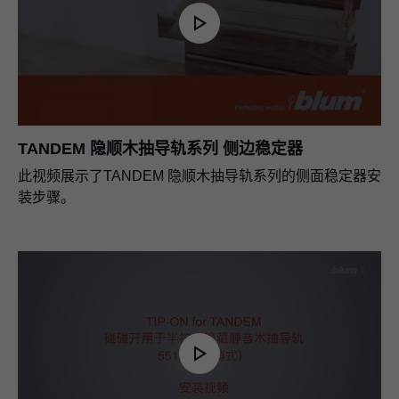
TANDEM 隐顺木抽导轨系列 侧边稳定器
此视频展示了TANDEM 隐顺木抽导轨系列的侧面稳定器安
装步骤。