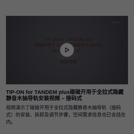
TIP-ON for TANDEM plus碰碰开用于全拉式隐藏
静音木抽导轨安装视频 – 接码式
视频演示了碰碰开用于全拉式隐藏静音木抽导轨（接码
式）的安装、拆卸及调节步骤，空间需求信息也已含括在
内。