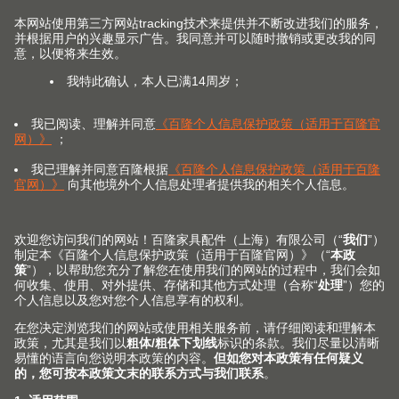
TANDEM 隐顺木抽导轨玲珑系列551H/F集成反弹
导轨 安装视频
该视频展示了 TANDEM 隐顺木抽导轨玲珑系列551H/F集
成反弹导轨的参数及具体安装步骤。