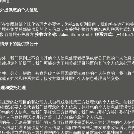
Julius Blum GmbH
Werk 8 Produktion
Johann-Baptist-Salzmann-Straße 1
6850 DORNBIRN
AUSTRIA
电话
+43 5578 705 - 0
抵达线路