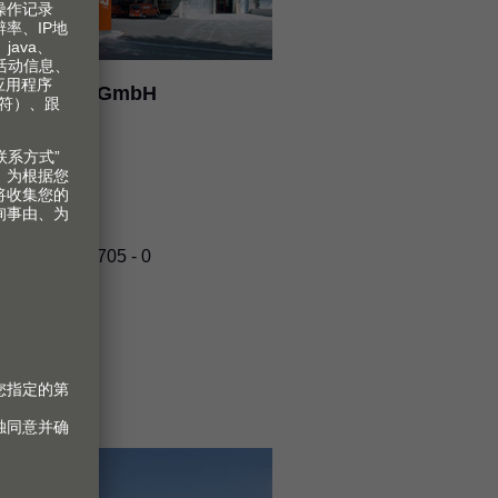
ulius Blum GmbH
rk 3 Technik
ndstraße 14
73 HÖCHST
USTRIA
话
+43 5578 705 - 0
达线路