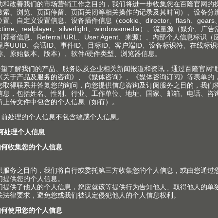
Julius Blum GmbH
J
Werk 2
We
Industriestrasse 1
La
6973 HÖCHST
69
AUSTRIA
A
电话
+43 5578 705 - 0
电
传真
+43 5578 705 - 44
抵
电子邮箱
info@blum.com
抵达线路