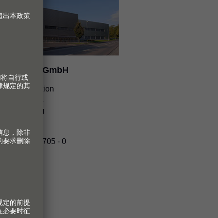
ulius Blum GmbH
rk 6 Produktion
uptstraße 73
74 GAISSAU
USTRIA
话
+43 5578 705 - 0
达线路