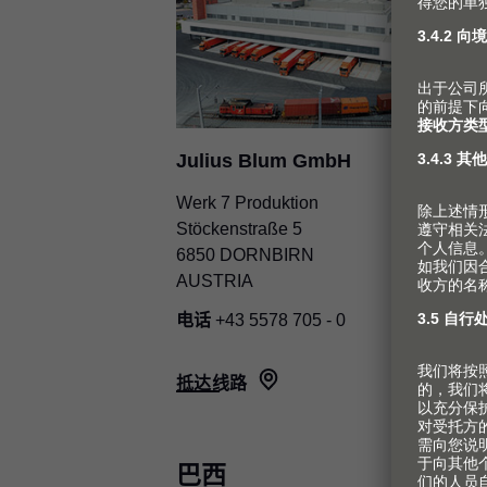
Julius Blum GmbH
Werk 7 Produktion
Stöckenstraße 5
6850 DORNBIRN
AUSTRIA
电话
+43 5578 705 - 0
抵达线路
巴西