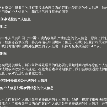
Julius Blum GmbH
J
Werk 5 Produktion
We
Birkenfeld 1
Ha
6972 FUSSACH
69
AUSTRIA
A
电话
+43 5578 705 - 0
电
抵达线路
抵