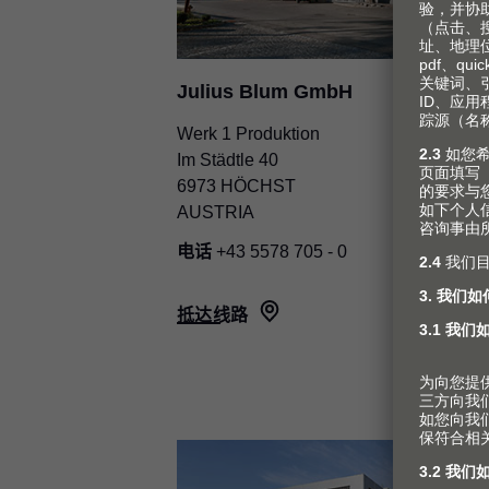
Julius Blum GmbH
Werk 1 Produktion
Im Städtle 40
6973 HÖCHST
AUSTRIA
电话
+43 5578 705 - 0
抵达线路