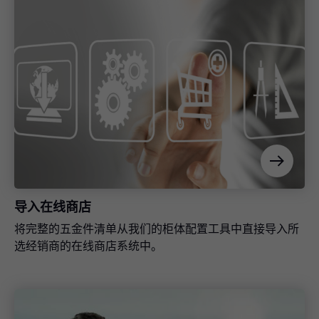
市场营销支持
我们为您提供极富吸引力的产品介绍。
EASY ASSEMBLY 百隆安装宝 App
Blum 百隆推出的这款安装辅助 App 可为您解答 Blum 百
隆五金件安装和调节方面的各种问题。
模具和夹具
导入在线商店
轻松、精确、便捷地传输尺寸。
将完整的五金件清单从我们的柜体配置工具中直接导入所
选经销商的在线商店系统中。