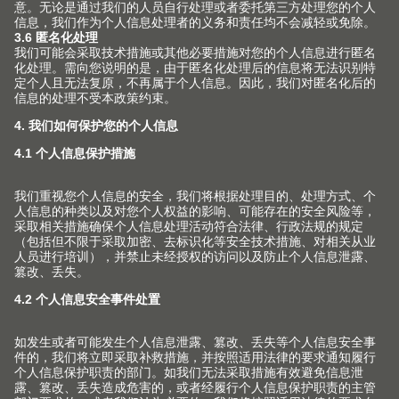
质量和创新
针对室内设计师的服务
其他主题
销售网点
动感开合技术
可持续性
常见问题
联系我们的销售
产品手册
在各种柜体上的应用
Compliance
工厂
版权声明
加工工具
培训
Blum-Inspirations
Blum 百隆展厅
展会
登录E-SERVICES 电子化服务
展厅
媒体
V1套装订购手册
关于百隆中国公司
查找
百隆家具配件（上海）有限公司