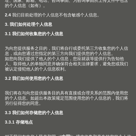
研究、设计、生产高档建筑五金（包括家具配件、五金器
具、五金工具和设备、其他建筑装饰五金）以及相关配套
产品，销售自产产品；上述产品同类商品、五金器具用的
玻璃、塑料、皮革、橡胶、贱金属、电磁铁、永磁铁制的
配件和纸及纸板、塑料材质的包装材料的批发、零售及进
出口、佣金代理（拍卖除外），并提供相关的配套服务和
咨询服务（不涉及国营贸易管理商品，涉及配额、许可证
管理商品的，按国家有关规定办理申请）。 【依法须经批
准的项目，经相关部门批准后方可开展经营活动】
版权声明
优利思百隆有限公司是依据奥地利法律组成并存在的公
司。优利思百隆有限公司在此声明，与本网站刊载的内容
相关的知识产权权利均属于优利思百隆有限公司，包括且
不限于本网站中文字、图片、录像、图表、标识、软件、
版面设计、专栏目录、产品宣传材料等内容的著作权。本