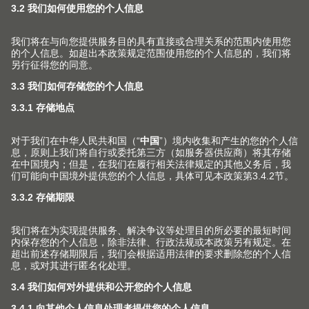
抽屉系列
事实和数据
产品和生产
终端消费者服务热线
导轨系列
生产基地
安装和调节
中国的经销商
口袋门系列
历史
市场营销
联络表
内分隔件系列
质量和创新
针对室内设计师的服务
其他主题
销售网点
动感开合技术
可持续性
常见问题
联系我们的销售
产品手册
在各种柜体上的应用
Compliance
工厂
版权声明
加工工具
培训
Blum-Inspirations
Blum 百隆展厅
展会
登录E-SERVICES 电子化服务
展厅
媒体
V1套装订购手册
关于百隆中国公司
查找