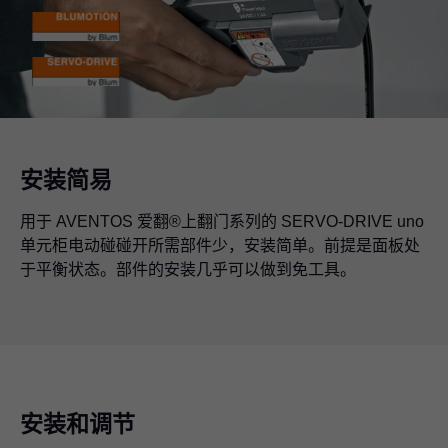
安装简易
用于 AVENTOS 爱翻®上翻门系列的 SERVO-DRIVE uno
单元柜电动碰碰开所需部件少，安装简单。前提是面板处
于平衡状态。部件的安装几乎可以做到免工具。
安装和调节