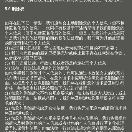
产品
新产品和主题
服务
Blum 百隆产品世界
规划，设计及产品选择
企业
上翻门系列
采购及订单
铰链系列
关于Blum 百隆
联系方式
包装和物流
抽屉系列
事实和数据
产品和生产
终端消费者服务热线
导轨系列
生产基地
安装和调节
中国的经销商
口袋门系列
历史
市场营销
联络表
内分隔件系列
质量和创新
针对室内设计师的服务
其他主题
销售网点
动感开合技术
可持续性
常见问题
联系我们的销售
产品手册
在各种柜体上的应用
Compliance
工厂
版权声明
加工工具
培训
Blum-Inspirations
Blum 百隆展厅
展会
登录E-SERVICES 电子化服务