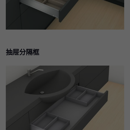
抽屉分隔框