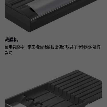
裁膜机
使用卷膜棒，毫无褶皱地抽拉出保鲜膜并干净利索的进行
裁切