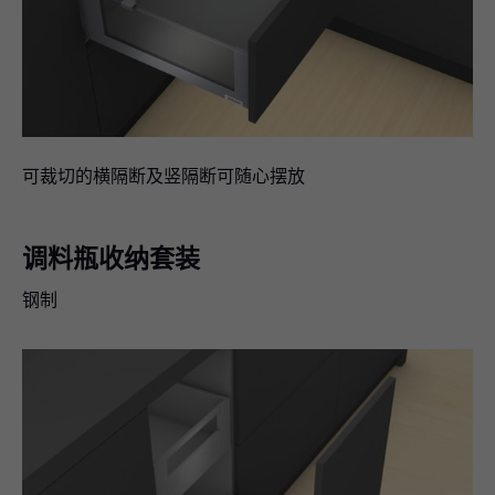
可裁切的横隔断及竖隔断可随心摆放
调料瓶收纳套装
钢制