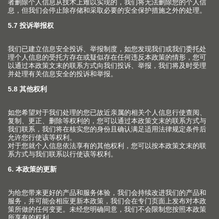
展厅
媒体
V1套装订购手册
关于百隆中国公司
查找
百隆家具配件（上海）有限公司
上海市 青浦工业园区北盈路399号
201700 上海市 CHINA
info.cn@blum.com
+86 21 3920 3355