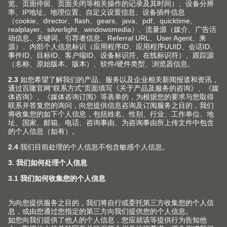
关于我们
用家具五金件提高生活品质是我们孜孜不倦的追求。我们
致力于为家具生产上翻门、铰链、抽屉和口袋门系列，并
为此提供相匹配的服务与加工工具。
关注Blum 百隆社交媒体账号 获取更多信
息