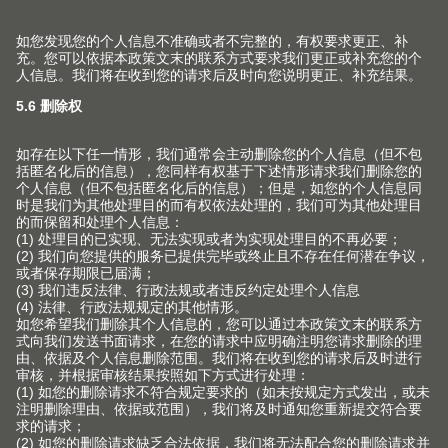
产品
新产品和主题
服务
Blum 百隆产品世界
规划，设计及产品选择
企业
上翻门系列
采购及订单
铰链系列
关于Blum 百隆
联系方式
包装和物流
抽屉系列
事实和数据
产品和生产
终端消费者服务热线
导轨系列
生产基地
安装和调节
中国的经销商
口袋门系列
历史
市场营销
联络表
内分隔件系列
质量和创新
针对室内设计师的服务
其他主题
销售网点
动感开合技术
可持续性
常见问题
联系我们的销售
产品手册
在各种柜体上的应用
Compliance