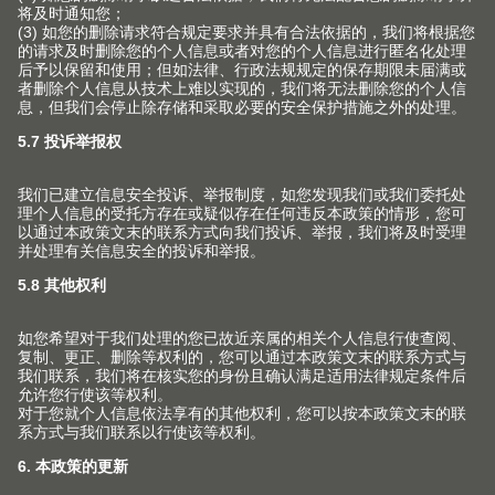
工厂
版权声明
加工工具
培训
Blum-Inspirations
Blum 百隆展厅
展会
登录E-SERVICES 电子化服务
展厅
媒体
V1套装订购手册
关于百隆中国公司
查找
百隆家具配件（上海）有限公司
上海市 青浦工业园区北盈路399号
201700 上海市 CHINA