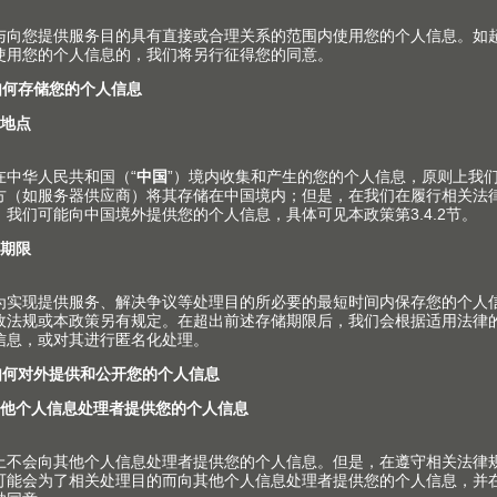
直接在扶杆接头即可进行的简单倾斜度调整使接缝效
果达到最佳。
豪华金属抽方杆系列
TANDEMBOX antaro 
高抽和内高抽安装说明
PDF
|
1 MB
|
11-26-2020