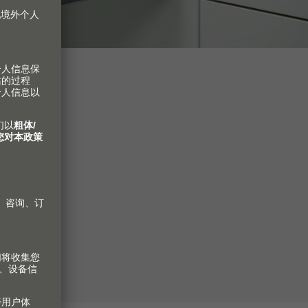
装变
。
周封