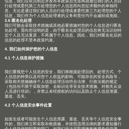
铰链系列
关于Blum 百隆
联系方式
包装和物流
抽屉系列
事实和数据
产品和生产
终端消费者服务热线
导轨系列
生产基地
安装和调节
中国的经销商
口袋门系列
历史
市场营销
联络表
内分隔件系列
质量和创新
针对室内设计师的服务
其他主题
销售网点
动感开合技术
可持续性
常见问题
联系我们的销售
产品手册
在各种柜体上的应用
Compliance
工厂
版权声明
加工工具
培训
Blum-Inspirations
Blum 百隆展厅
展会
登录E-SERVICES 电子化服务
展厅
媒体
V1套装订购手册
关于百隆中国公司
查找