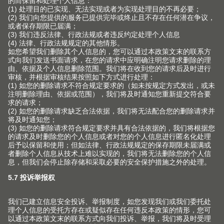
铰链系列
关于Blum 百隆
联系方式
包装和物流
抽屉系列
事实和数据
产品和生产
终端消费者服务热线
导轨系列
生产基地
安装和调节
中国的经销商
口袋门系列
历史
市场营销
联络表
内分隔件系列
质量和创新
针对室内设计师的服务
其他主题
销售网点
动感开合技术
可持续性
常见问题
联系我们的销售
产品手册
在各种柜体上的应用
Compliance
工厂
版权声明
加工工具
培训
Blum-Inspirations
Blum 百隆展厅
展会
登录E-SERVICES 电子化服务
展厅
媒体
V1套装订购手册
关于百隆中国公司
查找