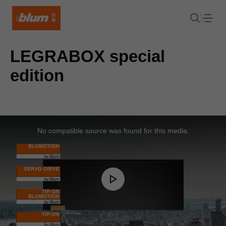
LEGRABOX
special
edition
This
is
a
No compatible source was found for this media.
modal
window.
Play
Video