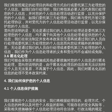
1
6
LEGRABOX
LEGRABOX
LEGRABOX
LEGRABOX
LEGRABOX
LEGRABOX
special edition 在厨房中
的应用
卓尔不群，又能保持时尚和谐。格纹炭黑色赋予厨房以古
内部的炭黑色 亚光和外部的防指纹不锈钢可为您的吧台注
采用典雅铁锈色结构涂层的抽帮为家具赋予独特的视觉效
在舒适的环境中工作会更加轻松。优雅的炭黑色 亚光外观
金属表面搭配柔和的色彩——这种组合总能产生令人着迷
格纹炭黑 亚光使
LEGRABOX
乐薄®金属抽屉系列成为用