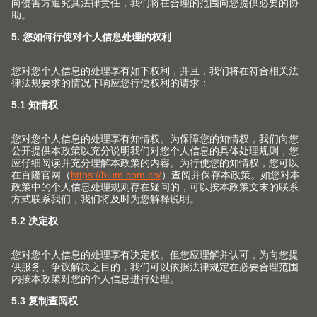
AMBIA LINE 内分隔件系列
LEGRABOX
pure 
属抽纯粹系列和
LE
内分隔系统用于
LEGRABOX
乐
free 乐薄®金属抽
薄®金属抽屉系列
雅致的基础款
关于我们
用家具五金件提高生活品质是我们孜孜不倦的追求。我们
致力于为家具生产上翻门、铰链、抽屉和口袋门系列，并
为此提供相匹配的服务与加工工具。