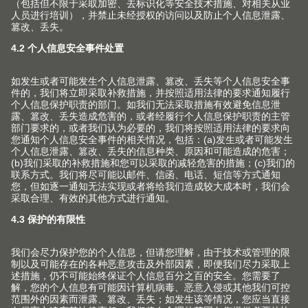
典的优雅格调。
入时尚优雅的气息。
果。铜色金属印字的炭黑色 亚光品牌标签。
可营造出和谐的氛围。
的效果。外部的防指纹不锈钢的光面外观有助于打造鲜明
餐区中真正的亮点。
的对比。
或许您对以下内容也感兴趣