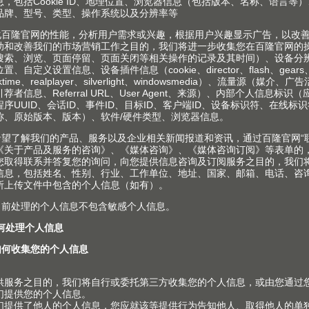
务
企业
划，设计及产品选择
关于Blum 百隆
购及订单
事实和数据
装和物流
生产基地
品和生产
历史
装和调节
质量和创新
场营销
可持续性
对室内设计师的服务
Compliance