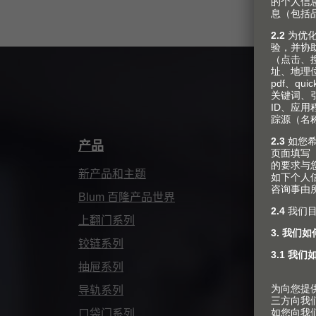
产品
服
新产品和主题
规
Blum 百隆产品世界
采
上翻门系列
包
铰链系列
产
抽屉系列
安
导轨系列
市
口袋门系列
针